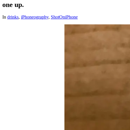
one up.
In
drinks
,
iPhoneography
,
ShotOniPhone