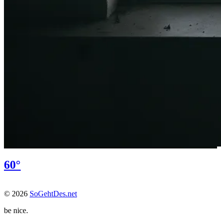
60°
© 2026
SoGehtDes.net
be nice.