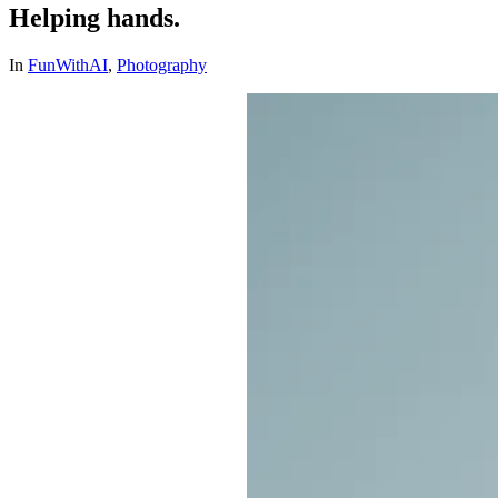
Helping hands.
In
FunWithAI
,
Photography