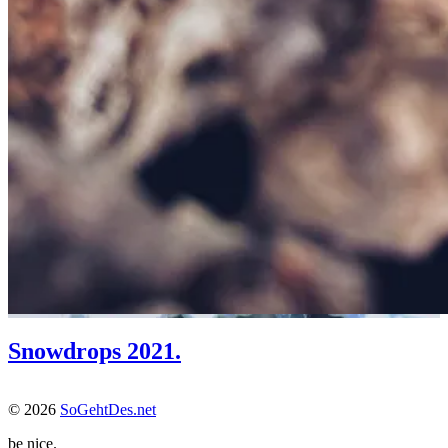
Snowdrops 2021.
© 2026
SoGehtDes.net
be nice.