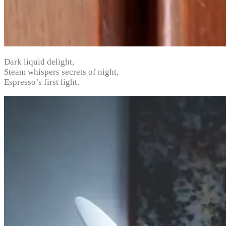
Dark liquid delight,
Steam whispers secrets of night,
Espresso’s first light.